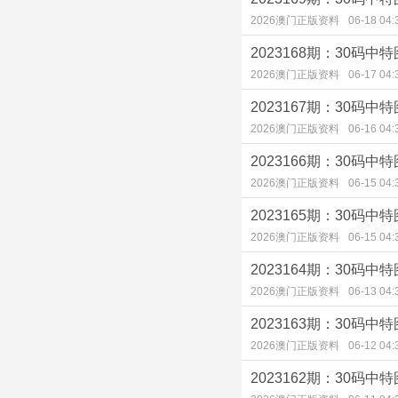
2026澳门正版资料
06-18 04:
2023168期：30码中特
2026澳门正版资料
06-17 04:
2023167期：30码中特
2026澳门正版资料
06-16 04:
2023166期：30码中特
2026澳门正版资料
06-15 04:
2023165期：30码中特
2026澳门正版资料
06-15 04:
2023164期：30码中特
2026澳门正版资料
06-13 04:
2023163期：30码中特
2026澳门正版资料
06-12 04:
2023162期：30码中特