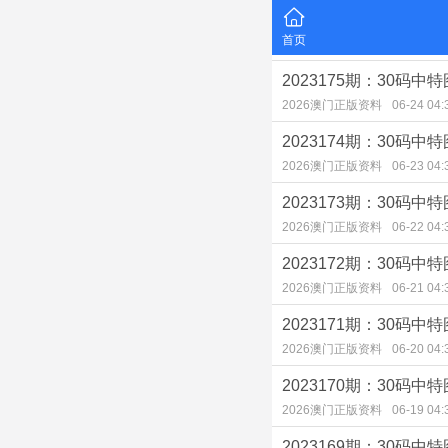
首页
2023175期：30码中特
2026澳门正版资料
06-24 04:
2023174期：30码中特
2026澳门正版资料
06-23 04:
2023173期：30码中特
2026澳门正版资料
06-22 04:
2023172期：30码中特
2026澳门正版资料
06-21 04:
2023171期：30码中特
2026澳门正版资料
06-20 04:
2023170期：30码中特
2026澳门正版资料
06-19 04:
2023169期：30码中特