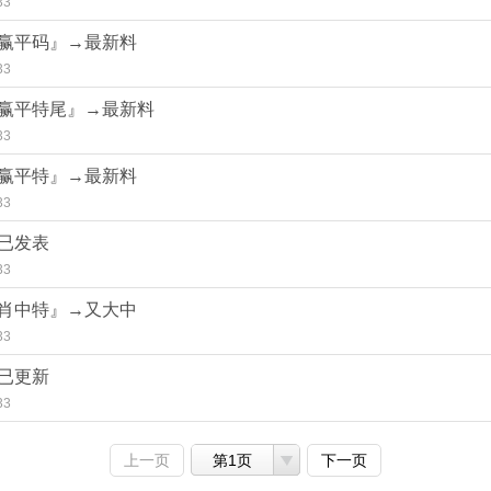
33
『必赢平码』→最新料
33
『必赢平特尾』→最新料
33
『必赢平特』→最新料
33
→已发表
33
『一肖中特』→又大中
33
→已更新
33
上一页
第1页
下一页