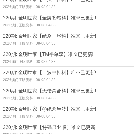
2026澳门正版资料
08-08 04:33
220期: 金明世家【金牌⑥尾料】准※已更新!
2026澳门正版资料
08-08 04:33
220期: 金明世家【绝杀一尾料】准※已更新!
2026澳门正版资料
08-08 04:33
220期: 金明世家【TM半单双】准※已更新!
2026澳门正版资料
08-08 04:33
220期: 金明世家【二波中特料】准※已更新!
2026澳门正版资料
08-08 04:33
220期: 金明世家【无错禁合料】准※已更新!
2026澳门正版资料
08-08 04:33
220期: 金明世家【㊣绝杀半波】准※已更新!
2026澳门正版资料
08-08 04:33
220期: 金明世家【特碼只44個】准※已更新!