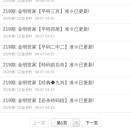
2026澳门正版资料
08-08 04:33
219期: 金明世家【平特三肖】准※已更新!
2026澳门正版资料
08-07 04:33
219期: 金明世家【平特四尾】准※已更新!
2026澳门正版资料
08-07 04:33
219期: 金明世家【平码二中二】准※已更新!
2026澳门正版资料
08-07 04:33
219期: 金明世家【特码前后肖】准※已更新!
2026澳门正版资料
08-07 04:33
219期: 金明世家【经典◆九肖】准※已更新!
2026澳门正版资料
08-07 04:33
219期: 金明世家【必杀特码段】准※已更新!
2026澳门正版资料
08-07 04:33
上一页
第1页
下一页