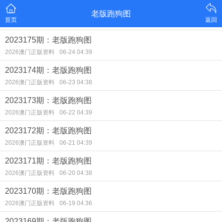
老版跑狗图
首页
返回
2023175期：老版跑狗图
2026澳门正版资料
06-24 04:39
2023174期：老版跑狗图
2026澳门正版资料
06-23 04:38
2023173期：老版跑狗图
2026澳门正版资料
06-22 04:39
2023172期：老版跑狗图
2026澳门正版资料
06-21 04:39
2023171期：老版跑狗图
2026澳门正版资料
06-20 04:38
2023170期：老版跑狗图
2026澳门正版资料
06-19 04:36
2023169期：老版跑狗图