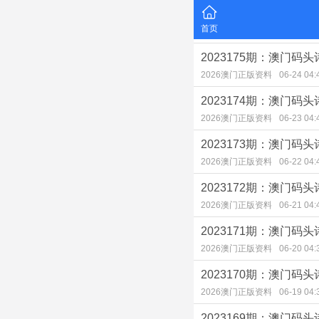
首页
2023175期：澳门码头
2026澳门正版资料
06-24 04:
2023174期：澳门码头
2026澳门正版资料
06-23 04:
2023173期：澳门码头
2026澳门正版资料
06-22 04:
2023172期：澳门码头
2026澳门正版资料
06-21 04:
2023171期：澳门码头
2026澳门正版资料
06-20 04:
2023170期：澳门码头
2026澳门正版资料
06-19 04:
2023169期：澳门码头