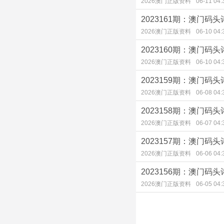
2026澳门正版资料
06-11 04:
2023161期：澳门码头
2026澳门正版资料
06-10 04:
2023160期：澳门码头
2026澳门正版资料
06-10 04:
2023159期：澳门码头
2026澳门正版资料
06-08 04:
2023158期：澳门码头
2026澳门正版资料
06-07 04:
2023157期：澳门码头
2026澳门正版资料
06-06 04:
2023156期：澳门码头
2026澳门正版资料
06-05 04: