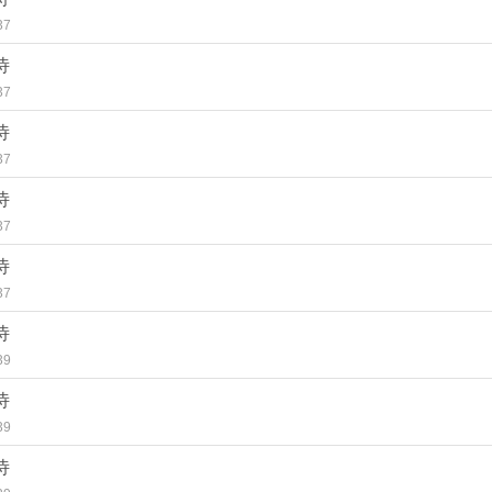
37
诗
37
诗
37
诗
37
诗
37
诗
39
诗
39
诗