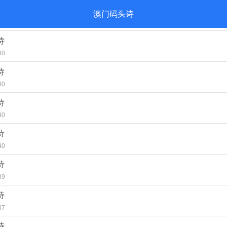
澳门码头诗
诗
40
诗
40
诗
40
诗
40
诗
39
诗
37
诗