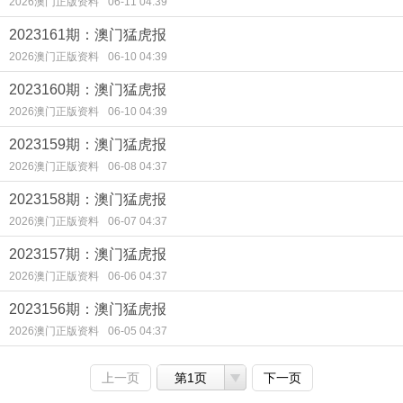
2026澳门正版资料
06-11 04:39
2023161期：澳门猛虎报
2026澳门正版资料
06-10 04:39
2023160期：澳门猛虎报
2026澳门正版资料
06-10 04:39
2023159期：澳门猛虎报
2026澳门正版资料
06-08 04:37
2023158期：澳门猛虎报
2026澳门正版资料
06-07 04:37
2023157期：澳门猛虎报
2026澳门正版资料
06-06 04:37
2023156期：澳门猛虎报
2026澳门正版资料
06-05 04:37
上一页
第1页
下一页