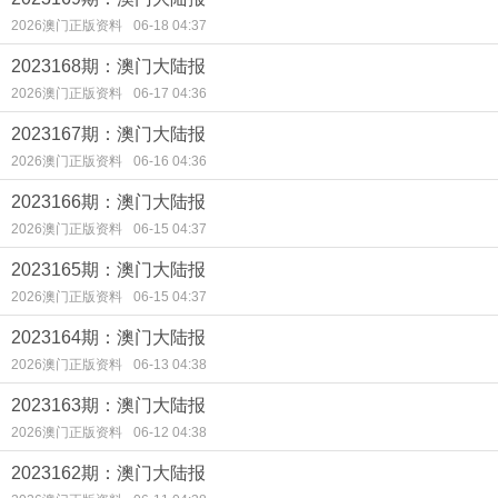
2026澳门正版资料
06-18 04:37
2023168期：澳门大陆报
2026澳门正版资料
06-17 04:36
2023167期：澳门大陆报
2026澳门正版资料
06-16 04:36
2023166期：澳门大陆报
2026澳门正版资料
06-15 04:37
2023165期：澳门大陆报
2026澳门正版资料
06-15 04:37
2023164期：澳门大陆报
2026澳门正版资料
06-13 04:38
2023163期：澳门大陆报
2026澳门正版资料
06-12 04:38
2023162期：澳门大陆报