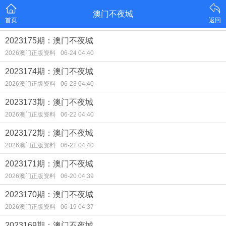
澳门不夜城
首页
返回
2023175期：澳门不夜城
2026澳门正版资料
06-24 04:40
2023174期：澳门不夜城
2026澳门正版资料
06-23 04:40
2023173期：澳门不夜城
2026澳门正版资料
06-22 04:40
2023172期：澳门不夜城
2026澳门正版资料
06-21 04:40
2023171期：澳门不夜城
2026澳门正版资料
06-20 04:39
2023170期：澳门不夜城
2026澳门正版资料
06-19 04:37
2023169期：澳门不夜城