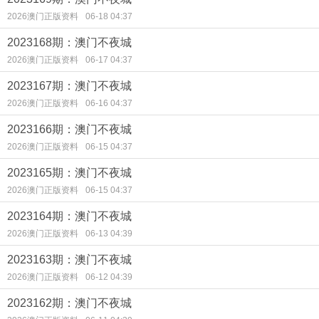
2026澳门正版资料
06-18 04:37
2023168期：澳门不夜城
2026澳门正版资料
06-17 04:37
2023167期：澳门不夜城
2026澳门正版资料
06-16 04:37
2023166期：澳门不夜城
2026澳门正版资料
06-15 04:37
2023165期：澳门不夜城
2026澳门正版资料
06-15 04:37
2023164期：澳门不夜城
2026澳门正版资料
06-13 04:39
2023163期：澳门不夜城
2026澳门正版资料
06-12 04:39
2023162期：澳门不夜城