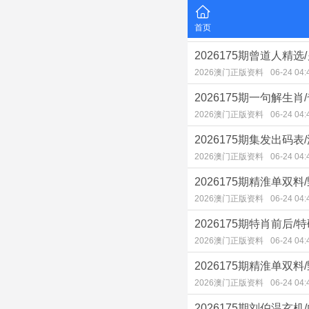
首页
2026175期曾道人精
2026澳门正版资料
06-24 04:
2026175期一句解生
2026澳门正版资料
06-24 04:
2026175期集发出码
2026澳门正版资料
06-24 04:
2026175期精淮单双
2026澳门正版资料
06-24 04:
2026175期特肖前后
2026澳门正版资料
06-24 04:
2026175期精淮单双
2026澳门正版资料
06-24 04:
2026175期刘伯温玄