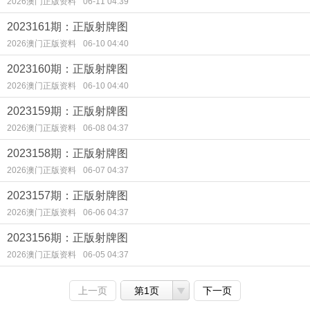
2026澳门正版资料
06-11 04:39
2023161期：正版射牌图
2026澳门正版资料
06-10 04:40
2023160期：正版射牌图
2026澳门正版资料
06-10 04:40
2023159期：正版射牌图
2026澳门正版资料
06-08 04:37
2023158期：正版射牌图
2026澳门正版资料
06-07 04:37
2023157期：正版射牌图
2026澳门正版资料
06-06 04:37
2023156期：正版射牌图
2026澳门正版资料
06-05 04:37
上一页
第1页
下一页