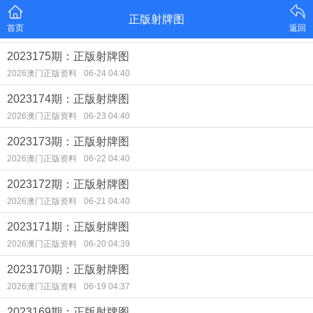
正版射牌图
首页
返回
2023175期：正版射牌图
2026澳门正版资料
06-24 04:40
2023174期：正版射牌图
2026澳门正版资料
06-23 04:40
2023173期：正版射牌图
2026澳门正版资料
06-22 04:40
2023172期：正版射牌图
2026澳门正版资料
06-21 04:40
2023171期：正版射牌图
2026澳门正版资料
06-20 04:39
2023170期：正版射牌图
2026澳门正版资料
06-19 04:37
2023169期：正版射牌图