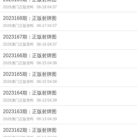
2026澳门正版资料
06-18 04:37
2023168期：正版射牌图
2026澳门正版资料
06-17 04:37
2023167期：正版射牌图
2026澳门正版资料
06-16 04:37
2023166期：正版射牌图
2026澳门正版资料
06-15 04:38
2023165期：正版射牌图
2026澳门正版资料
06-15 04:38
2023164期：正版射牌图
2026澳门正版资料
06-13 04:39
2023163期：正版射牌图
2026澳门正版资料
06-13 04:39
2023162期：正版射牌图