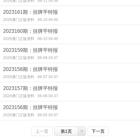
2026澳门正版资料
06-11 04:39
2023161期：挂牌平特报
2026澳门正版资料
06-10 04:40
2023160期：挂牌平特报
2026澳门正版资料
06-10 04:40
2023159期：挂牌平特报
2026澳门正版资料
06-08 04:37
2023158期：挂牌平特报
2026澳门正版资料
06-07 04:37
2023157期：挂牌平特报
2026澳门正版资料
06-06 04:37
2023156期：挂牌平特报
2026澳门正版资料
06-05 04:37
上一页
第1页
下一页