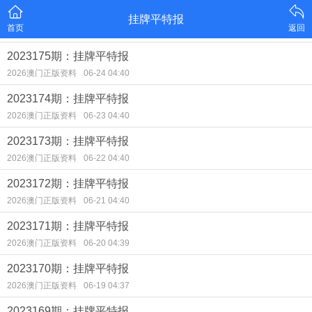
挂牌平特报
首页
返回
2023175期：挂牌平特报
2026澳门正版资料
06-24 04:40
2023174期：挂牌平特报
2026澳门正版资料
06-23 04:40
2023173期：挂牌平特报
2026澳门正版资料
06-22 04:40
2023172期：挂牌平特报
2026澳门正版资料
06-21 04:40
2023171期：挂牌平特报
2026澳门正版资料
06-20 04:39
2023170期：挂牌平特报
2026澳门正版资料
06-19 04:37
2023169期：挂牌平特报