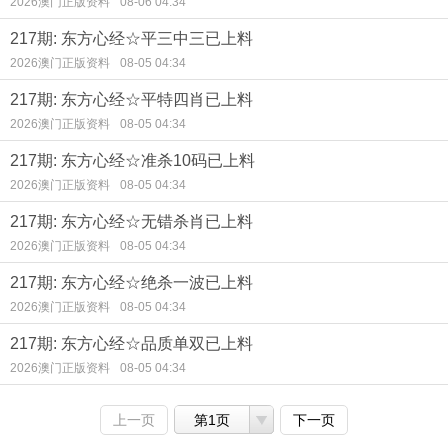
2026澳门正版资料
08-06 04:34
217期: 东方心经☆平三中三已上料
2026澳门正版资料
08-05 04:34
217期: 东方心经☆平特四肖已上料
2026澳门正版资料
08-05 04:34
217期: 东方心经☆准杀10码已上料
2026澳门正版资料
08-05 04:34
217期: 东方心经☆无错杀肖已上料
2026澳门正版资料
08-05 04:34
217期: 东方心经☆绝杀一波已上料
2026澳门正版资料
08-05 04:34
217期: 东方心经☆品质单双已上料
2026澳门正版资料
08-05 04:34
上一页
第1页
下一页