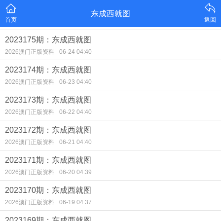
东成西就图
首页
返回
2023175期：东成西就图
2026澳门正版资料
06-24 04:40
2023174期：东成西就图
2026澳门正版资料
06-23 04:40
2023173期：东成西就图
2026澳门正版资料
06-22 04:40
2023172期：东成西就图
2026澳门正版资料
06-21 04:40
2023171期：东成西就图
2026澳门正版资料
06-20 04:39
2023170期：东成西就图
2026澳门正版资料
06-19 04:37
2023169期：东成西就图