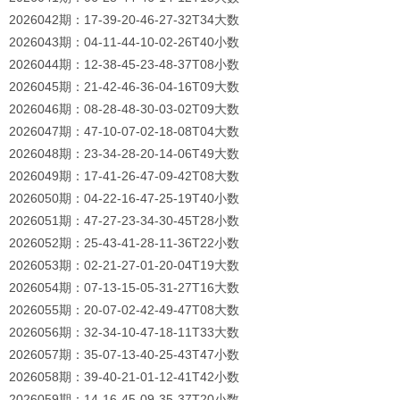
2026042期：17-39-20-46-27-32T34大数
2026043期：04-11-44-10-02-26T40小数
2026044期：12-38-45-23-48-37T08小数
2026045期：21-42-46-36-04-16T09大数
2026046期：08-28-48-30-03-02T09大数
2026047期：47-10-07-02-18-08T04大数
2026048期：23-34-28-20-14-06T49大数
2026049期：17-41-26-47-09-42T08大数
2026050期：04-22-16-47-25-19T40小数
2026051期：47-27-23-34-30-45T28小数
2026052期：25-43-41-28-11-36T22小数
2026053期：02-21-27-01-20-04T19大数
2026054期：07-13-15-05-31-27T16大数
2026055期：20-07-02-42-49-47T08大数
2026056期：32-34-10-47-18-11T33大数
2026057期：35-07-13-40-25-43T47小数
2026058期：39-40-21-01-12-41T42小数
2026059期：14-16-45-09-35-37T20小数