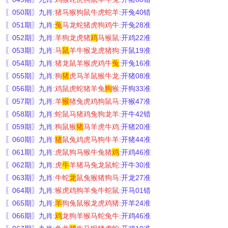
〖050期〗九肖:
猪马猴狗鼠牛虎蛇羊
:开兔40错
〖051期〗九肖:
兔
马龙蛇猪虎狗鸡牛
:开兔28准
〖052期〗九肖:
羊狗龙虎猪
鸡
马猴鼠
:开鸡22准
〖053期〗九肖:
马
鼠
羊牛猴龙虎猪狗
:开鼠19准
〖054期〗九肖:
猪龙鼠羊猴虎鸡牛
兔
:开兔16准
〖055期〗九肖:
狗
猪
虎马羊鼠猴牛龙
:开猪08准
〖056期〗九肖:
鸡鼠虎蛇猪羊兔
狗
猴
:开狗33准
〖057期〗九肖:
羊
猴
猪兔虎鸡狗鼠马
:开猴47准
〖058期〗九肖:
蛇鼠马猪鸡兔狗龙羊
:开牛42错
〖059期〗九肖:
狗鼠猴
猪
马羊虎牛鸡
:开猪20准
〖060期〗九肖:
猪
鼠兔鸡虎马狗牛羊
:开猪44准
〖061期〗九肖:
虎鼠狗马猴牛兔猪
鸡
:开鸡46准
〖062期〗九肖:
虎
牛
羊猪马兔龙鼠蛇
:开牛30准
〖063期〗九肖:
牛蛇
龙
鼠兔猴猪狗马
:开龙27准
〖064期〗九肖:
猴虎鸡狗羊兔牛蛇鼠
:开马01错
〖065期〗九肖:
羊
狗兔鼠猴龙虎鸡猪
:开羊24准
〖066期〗九肖:
鸡
龙狗羊猴马蛇兔牛
:开鸡46准