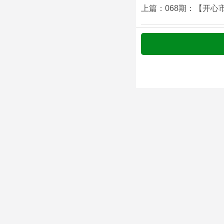
上篇：068期：【开心