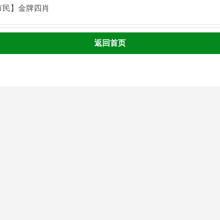
市民】金牌四肖
返回首页