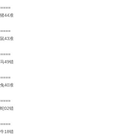
=====
:猪44准
=====
:鼠43准
=====
马49错
=====
:兔40准
=====
蛇02错
=====
牛18错