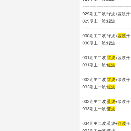
====================
029期主二波:绿波+蓝波开:
029期主一波:绿波
====================
030期主二波:绿波+
蓝波
开
030
期主一波:绿波
====================
031期主二波:
红波
+蓝波开
031期主一波:
红波
====================
032期主二波:
红波
+绿波开
032期主一波:
红波
====================
033期主二波:
蓝波
+绿波开
033期主一波:
蓝
波
====================
034期主二波:蓝波+
红波
开
034期主一波:蓝波