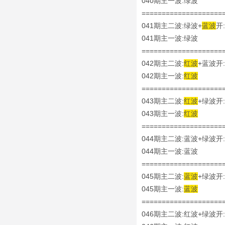
040期主一波:绿波
====================
041期主二波:绿波+
蓝波
开
041期主一波:绿波
====================
042期主二波:
红波
+蓝波开
042期主一波:
红
波
====================
043期主二波:
红波
+绿波开
043期主一波:
红波
====================
044期主二波:蓝波+绿波开:
044期主一波:
蓝
波
====================
045期主二波:
蓝波
+绿波开
045期主一波:
蓝波
====================
046期主二波:红波+绿波开: