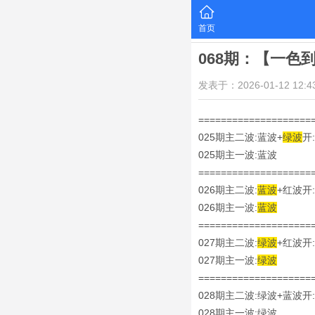
首页
068期：【一色
发表于：2026-01-12 12:43
====================
025期主二波:蓝波+
绿波
开
025期主一波:蓝波
====================
026期主二波:
蓝波
+红波开
026期主一波:
蓝波
====================
027期主二波:
绿波
+红波开
027期主一波:
绿波
====================
028期主二波:绿波+蓝波开:
028期主一波:绿波