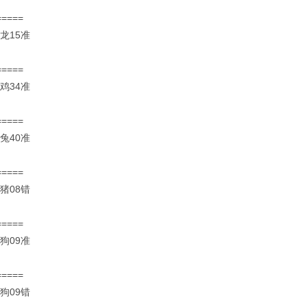
=====
:龙15准
=====
:鸡34准
=====
:兔40准
=====
猪08错
=====
:狗09准
=====
狗09错