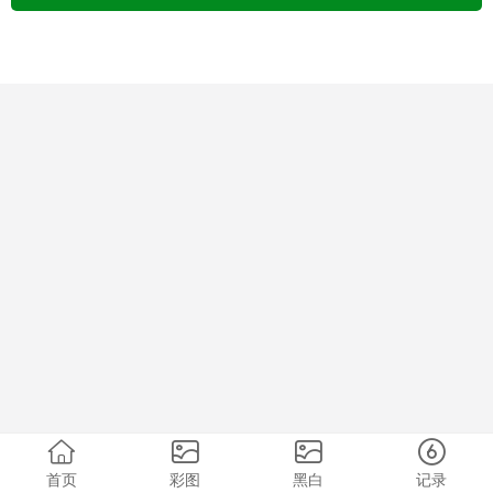
首页
彩图
黑白
记录