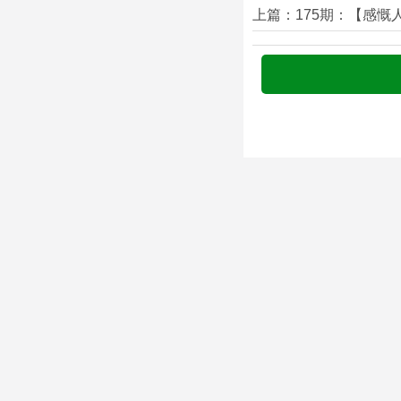
上篇：175期：【感慨