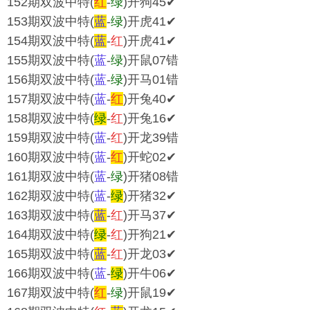
152期双波中特(
红
-
绿
)开狗45✔
153期双波中特(
蓝
-
绿
)开虎41✔
154期双波中特(
蓝
-
红
)开虎41✔
155期双波中特(
蓝
-
绿
)开鼠07错
156期双波中特(
蓝
-
绿
)开马01错
157期双波中特(
蓝
-
红
)开兔40✔
158期双波中特(
绿
-
红
)开兔16✔
159期双波中特(
蓝
-
红
)开龙39错
160期双波中特(
蓝
-
红
)开蛇02✔
161期双波中特(
蓝
-
绿
)开猪08错
162期双波中特(
蓝
-
绿
)开猪32✔
163期双波中特(
蓝
-
红
)开马37✔
164期双波中特(
绿
-
红
)开狗21✔
165期双波中特(
蓝
-
红
)开龙03✔
166期双波中特(
蓝
-
绿
)开牛06✔
167期双波中特(
红
-
绿
)开鼠19✔