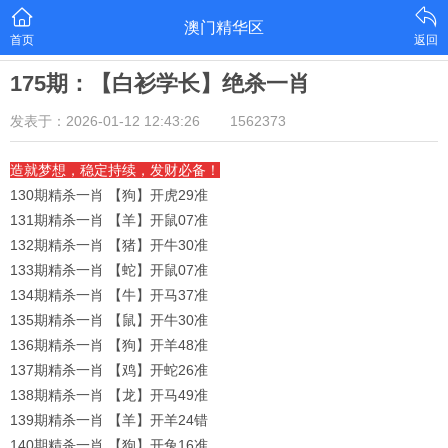
澳门精华区
首页
返回
175期：【白衫学长】绝杀一肖
发表于：2026-01-12 12:43:26
1562373
造就梦想，稳定持续，发财必备！
130期精杀一肖 【狗】开虎29准
131期精杀一肖 【羊】开鼠07准
132期精杀一肖 【猪】开牛30准
133期精杀一肖 【蛇】开鼠07准
134期精杀一肖 【牛】开马37准
135期精杀一肖 【鼠】开牛30准
136期精杀一肖 【狗】开羊48准
137期精杀一肖 【鸡】开蛇26准
138期精杀一肖 【龙】开马49准
139期精杀一肖 【羊】开羊24错
140期精杀一肖 【狗】开兔16准